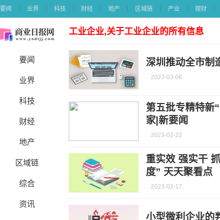
要闻
业界
科技
财经
地产
区域链
产业
理财
工业企业,关于工业企业的所有信息
要闻
深圳推动全市制
2023-03-06
业界
科技
第五批专精特新“
家|新要闻
财经
2023-02-22
地产
重实效 强实干 
区域链
度” 天天聚看点
综合
2023-02-17
资讯
小型微利企业的