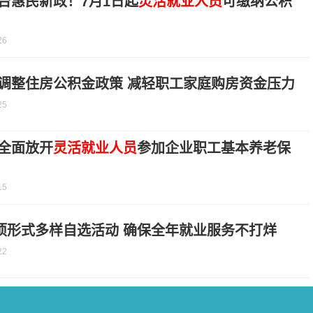
台惠民新政！7月1日起
灵活就业人员
可缴纳公积
26
调整住房公积金政策 减轻职工家庭购房资金压力
25
全面放开
灵活就业人员
参加企业职工基本养老保
15
项形式多样自选活动 确保全年就业服务不打烊
22