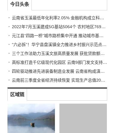
今日头条
云南省玉溪最低年化利率2.05% 金融机构成立科技企业攻关队
2022年7月玉溪建成5G基站5064个 农村地区7699座占比61%
元江县“四路一桥”城市路桥集中开通 推动城市基础设施不断完善
“六必拆”！华宁县盘溪镇全力推进乡村振兴示范点建设
三个工作法助力玉溪文旅高质量发展 获批贷款额度4.33亿元
高标准打造千亿级现代化园区 云南9部门发文支持祥云经开区
四轮驱动推进先进装备制造业发展 云南省构成滇版“清明上河图”
云南前三季度全省经济持续恢复 实现生产总值20817.86亿元
区域链