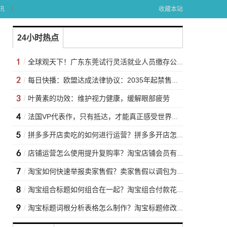
讯
收藏本站
24小时热点
全球观天下！广东东莞试行灵活就业人员缴存公积金：在校生和外籍人员纳入
每日快播：欧盟达成法律协议：2035年起禁售新燃油车
叶黄素的功效：维护视力健康，缓解眼部疲劳
法国VP代表作，只有抵达，才能真正感受世界之最
拼多多开店卖吃的如何进行运营？拼多多开店怎么找货源一件代发？
店铺运营怎么使用提升复购率？淘宝店铺会员有什么坏处吗？
淘宝如何快速举报卖家售假？卖家售假以调包为由拒绝退货？
淘宝组合标题如何组合在一起？淘宝组合付款花呗能分期么？
淘宝标题词根分析表格怎么制作？淘宝标题修改对宝贝的影响大吗？