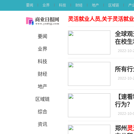
要闻
业界
科技
财经
地产
区域链
产
灵活就业人员,关于灵活就
全球观
要闻
在校生
业界
2022-10-
科技
所有行
财经
2022-10-
地产
【速看
区域链
行为？
综合
2022-10-
资讯
郑州
灵