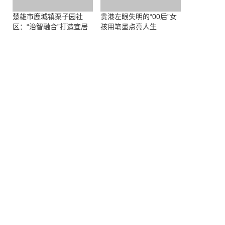
楚雄市鹿城镇栗子园社
贵港左眼失明的“00后”女
区：“治智融合”打造宜居
孩用笔墨点亮人生
宜业幸福家园