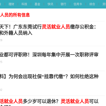
业
理财
科技
基金
快讯
银行
信用卡
综合
资
业人员的所有信息
天下！广东东莞试行
灵活就业人员
缴存公积金：
和外籍人员纳入
28
业都可评职称！深圳每年集中开展一次职称评审
25
料】为何会出现社保“挂靠代缴”？如何杜绝这种
02
活就业人员
多少岁可以退休？
灵活就业人员
可以