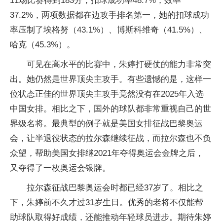
11场比赛得到183分，扣球成功率48.7%，效率
37.2%，两项数据都在边攻手排名第一，她的扣球成功
率压制了埃格努（43.1%）、博斯科维奇（41.5%）、
哈克（45.3%）。
可见在高水平的比赛中，朱婷打硬仗的能力非常突
出。她仍然是世界顶尖主攻手。有些遗憾的是，这样一
位状态正佳的世界顶尖主攻手竟然没有在2025年入选
中国女排。相比之下，国外的球队都非常重视自己的世
界级名将。最典型的例子就是美国女排征战巴黎奥运
会，让半退役状态的拉尔森继续征战，而拉尔森也不负
众望，帮助美国女排继2021年夺得奥运会金牌之后，
又夺得了一枚奥运会银牌。
拉尔森征战巴黎奥运会时都已经37岁了。相比之
下，朱婷前不久才过31岁生日。优秀的老将不仅能帮
助球队取得好成绩，还能推动年轻球员进步。期待朱婷