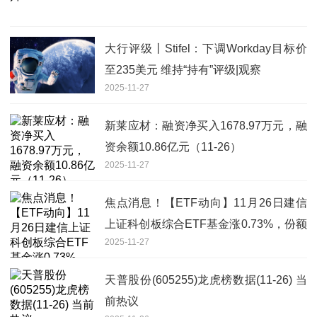
大行评级丨Stifel：下调Workday目标价
至235美元 维持“持有”评级|观察
2025-11-27
新莱应材：融资净买入1678.97万元，融
资余额10.86亿元（11-26）
2025-11-27
焦点消息！【ETF动向】11月26日建信
上证科创板综合ETF基金涨0.73%，份额
2025-11-27
减少500万份
天普股份(605255)龙虎榜数据(11-26) 当
前热议