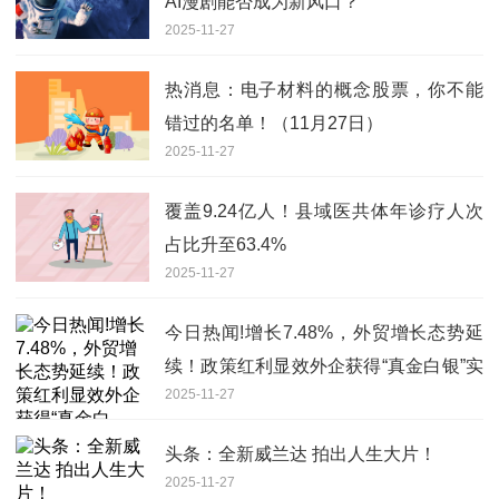
AI漫剧能否成为新风口？
2025-11-27
热消息：电子材料的概念股票，你不能
错过的名单！（11月27日）
2025-11-27
覆盖9.24亿人！县域医共体年诊疗人次
占比升至63.4%
2025-11-27
今日热闻!增长7.48%，外贸增长态势延
续！政策红利显效外企获得“真金白银”实
2025-11-27
惠
头条：全新威兰达 拍出人生大片！
2025-11-27