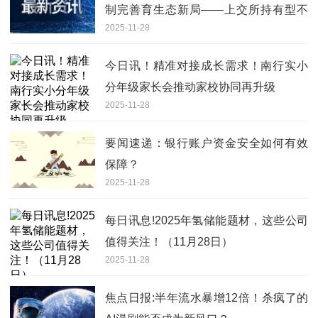
制完善育生态新局——上交所持有型不
2025-11-28
动产ABS信披优化举措落地见效|速看
今日讯！精准对接成长需求！南行实小
分年级家长会推动家校协同再升级
2025-11-28
要闻速递：银行账户资金安全如何有效
保障？
2025-11-28
每日讯息!2025年氢储能题材，这些公司
值得关注！（11月28日）
2025-11-28
焦点日报:半年流水暴增12倍！杀疯了的