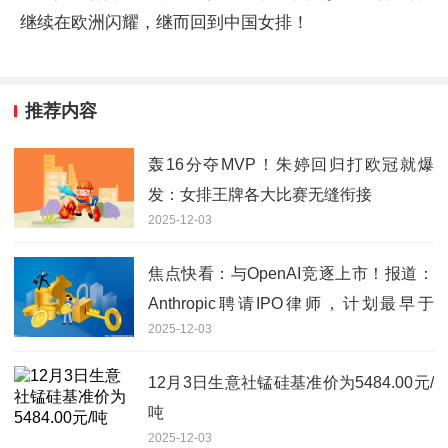
继续在欧洲闪耀，继而回到中国女排！
推荐内容
轰16分夺MVP！朱婷回归打欧冠就爆
发：女排王牌各大比赛无缝衔接
2025-12-03
焦点快看：与OpenAI竞逐上市！报道：
Anthropic聘请IPO律师，计划最早于
2025-12-03
2026年上市
12月3日生意社锰硅基准价为5484.00元/
吨
2025-12-03