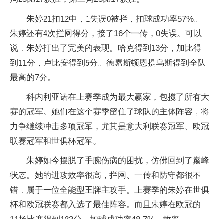
朱婷21扣12中，1失误0被拦，扣球成功率57%。
朱婷还有4次拦网得分，接了16个一传，0失误。可以
说，朱婷打出了完美的表现。哈克得到13分，加比得
到11分，卢比安得到5分。德累斯顿恩提乌斯得到全队
最高的7分。
科内利亚诺在上赛季成为最大赢家，包揽了所有大
赛的冠军。她们在这个赛季留住了球队的主体阵容，将
力争继续冲击多项冠军，尤其是意大利联赛冠军、欧冠
联赛冠军和世俱杯冠军。
朱婷如今摆脱了手腕伤病的困扰，仿佛回到了巅峰
状态。她的进攻效率很高，拦网、一传和防守都很不
错，属于一位全能型王牌主攻手。上赛季的朱婷在世俱
杯和欧冠联赛都入选了最佳阵容。而且朱婷在欧冠的