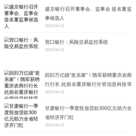
盛京银行召开董事会、监事会 提名董监
事候选人
2023-04-12
营口银行：风险交易监控系统
2023-04-12
回归万亿级“老东家”！隋军获聘重庆农商
行行长 此前在重庆银行分管信息科技等
2023-04-12
领域
甘肃银行一季度投放贷款300亿元助力全
省经济开门红
2023-04-12