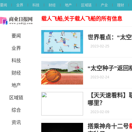
要闻
业界
科技
财经
地产
区域链
产业
理财
载人飞船,关于载人飞船的所有信息
要闻
世界看点：“太空
2023-02-25
业界
科技
“太空种子”返回
财经
2023-02-24
地产
【天天速看料】
区域链
哪里？
综合
2023-02-09
资讯
搭乘神舟十二号