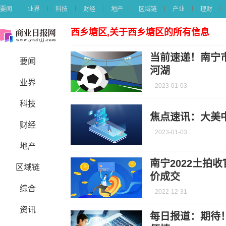
要闻
业界
科技
财经
地产
区域链
产业
理财
西乡塘区,关于西乡塘区的所有信息
当前速递！南宁市
要闻
河湖
业界
2023-01-03
科技
焦点速讯：大美中
财经
2023-01-03
地产
南宁2022土拍收
区域链
价成交
综合
2022-12-31
资讯
每日报道：期待