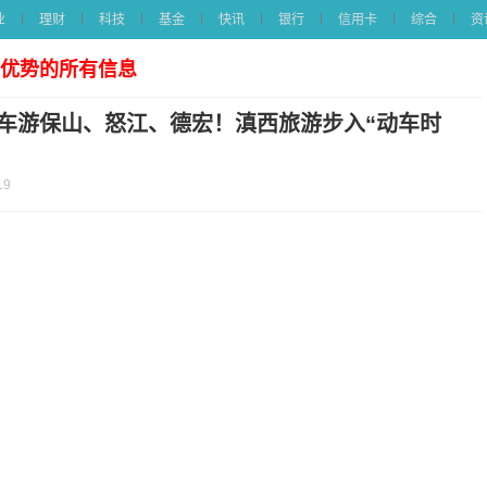
业
理财
科技
基金
快讯
银行
信用卡
综合
资
源优势的所有信息
车游保山、怒江、德宏！滇西旅游步入“动车时
19