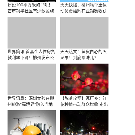
建设100平方米的书吧！
天天快播：柳州籍举重运
芒市锦华社区有少数民族
动员贾雄辉在亚锦赛收获
藏书千余册
两金
世界简讯:首套个人住房贷
天天热文：黄皮白心的火
款利率下调！柳州发布公
龙果！到底啥味儿？
积金新政
世界讯息：深圳女孩在柳
【脱贫攻坚】瓦厂乡：红
州旅游“高境界”融入当地
花种植带动群众增收 走出
网友直呼“社牛”
产业发展新路子