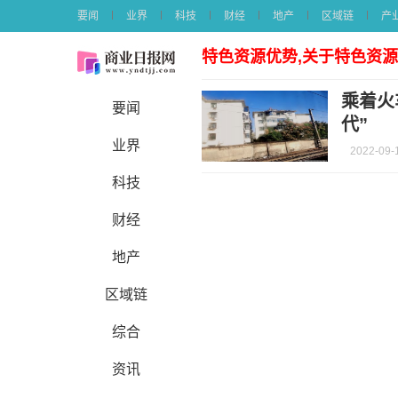
要闻
业界
科技
财经
地产
区域链
产
特色资源优势,关于特色资
乘着火
要闻
代”
业界
2022-09-
科技
财经
地产
区域链
综合
资讯