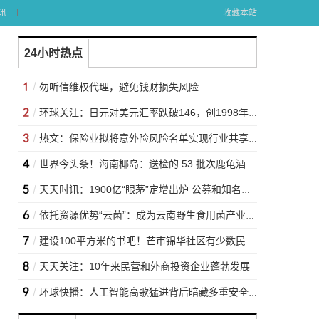
讯
收藏本站
24小时热点
勿听信维权代理，避免钱财损失风险
环球关注：日元对美元汇率跌破146，创1998年8月以来新低
热文：保险业拟将意外险风险名单实现行业共享！防范保险欺诈再出重拳
世界今头条！海南椰岛：送检的 53 批次鹿龟酒“霉菌和酵母”符合 GB16740-2014规定
天天时讯：1900亿“眼茅”定增出炉 公募和知名外资机构热捧！
依托资源优势“云菌”：成为云南野生食用菌产业的亮丽名片
建设100平方米的书吧！芒市锦华社区有少数民族藏书千余册
天天关注：10年来民营和外商投资企业蓬勃发展
环球快播：人工智能高歌猛进背后暗藏多重安全风险？