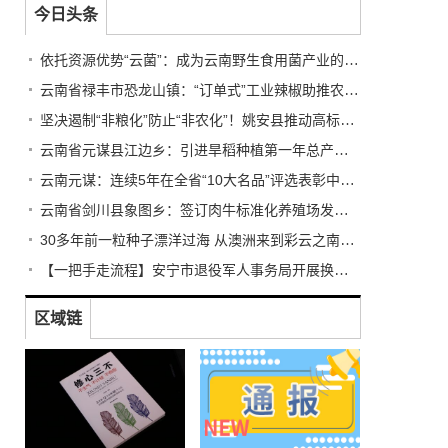
今日头条
依托资源优势“云菌”：成为云南野生食用菌产业的亮丽名片
云南省禄丰市恐龙山镇：“订单式”工业辣椒助推农民增收
坚决遏制“非粮化”防止“非农化”！姚安县推动高标准农田建设
云南省元谋县江边乡：引进旱稻种植第一年总产量达1044吨
云南元谋：连续5年在全省“10大名品”评选表彰中有所斩获
云南省剑川县象图乡：签订肉牛标准化养殖场发展建设协议
30多年前一粒种子漂洋过海 从澳洲来到彩云之南扎根临沧
【一把手走流程】安宁市退役军人事务局开展换位体验活动
区域链