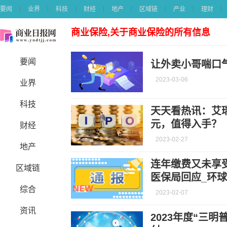
要闻
业界
科技
财经
地产
区域链
产业
理财
商业保险,关于商业保险的所有信息
要闻
让外卖小哥喘口
2023-03-06
业界
科技
天天看热讯：艾瑞泽
元，值得入手？
财经
2023-02-27
地产
连年缴费又未享
区域链
医保局回应_环
综合
2023-02-07
资讯
2023年度“三