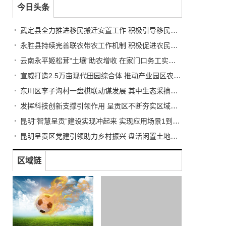
今日头条
武定县全力推进移民搬迁安置工作 积极引导移民多渠道就业
永胜县持续完善联农带农工作机制 积极促进农民收入持续增长
云南永平姬松茸“土壤”助农增收 在家门口务工实现稳步增收
宣威打造2.5万亩现代田园综合体 推动产业园区农业转型升级
东川区李子沟村一盘棋联动谋发展 其中生态采摘园获利3.5万元
发挥科技创新支撑引领作用 呈贡区不断夯实区域创新体系建设
昆明“智慧呈贡”建设实现冲起来 实现应用场景1到N的推广
昆明呈贡区党建引领助力乡村振兴 盘活闲置土地资源200余亩
区域链