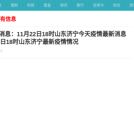
业
理财
科技
基金
快讯
银行
信用卡
综合
资
所有信息
消息：11月22日18时山东济宁今天疫情最新消息
22日18时山东济宁最新疫情情况
22