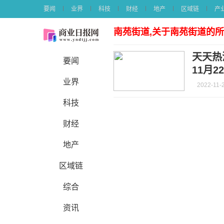
要闻
业界
科技
财经
地产
区域链
产
南苑街道,关于南苑街道的
天天热
要闻
11月
业界
2022-11-
科技
财经
地产
区域链
综合
资讯