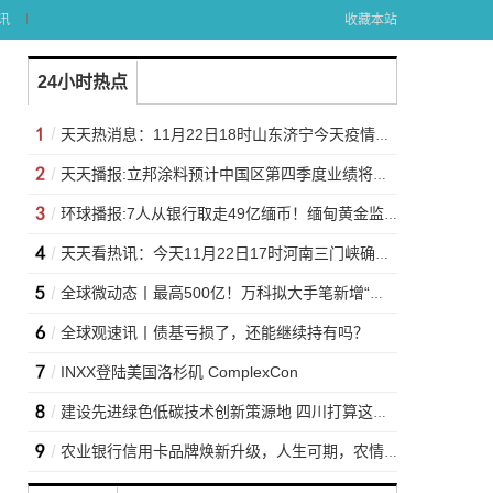
讯
收藏本站
24小时热点
天天热消息：11月22日18时山东济宁今天疫情最新消息 11月22日18时山东济宁最新疫情情况
天天播报:立邦涂料预计中国区第四季度业绩将下滑
环球播报:7人从银行取走49亿缅币！缅甸黄金监管委员会要求核查
天天看热讯：今天11月22日17时河南三门峡确诊名单 11月22日17时河南三门峡最新确诊数
全球微动态丨最高500亿！万科拟大手笔新增“发债”额度
全球观速讯丨债基亏损了，还能继续持有吗？
INXX登陆美国洛杉矶 ComplexCon
建设先进绿色低碳技术创新策源地 四川打算这样干
农业银行信用卡品牌焕新升级，人生可期，农情长伴