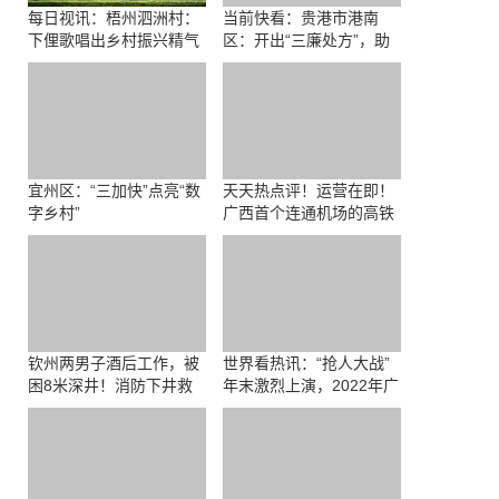
每日视讯：梧州泗洲村：
当前快看：贵港市港南
下俚歌唱出乡村振兴精气
区：开出“三廉处方”，助
神
力清廉医院建设
宜州区：“三加快”点亮“数
天天热点评！运营在即！
字乡村”
广西首个连通机场的高铁
站是啥样？
钦州两男子酒后工作，被
世界看热讯：“抢人大战”
困8米深井！消防下井救
年末激烈上演，2022年广
援
西人才活动周在南宁开幕