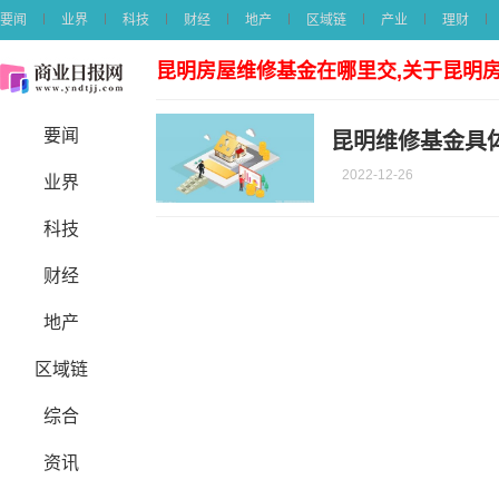
要闻
业界
科技
财经
地产
区域链
产业
理财
昆明房屋维修基金在哪里交,关于昆明
要闻
昆明维修基金具
2022-12-26
业界
科技
财经
地产
区域链
综合
资讯