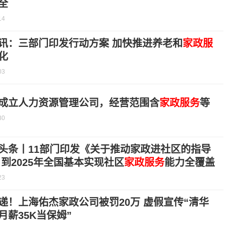
全
14
讯：三部门印发行动方案 加快推进养老和
家政服
化
03
成立人力资源管理公司，经营范围含
家政服务
等
30
头条丨11部门印发《关于推动家政进社区的指导
 到2025年全国基本实现社区
家政服务
能力全覆盖
23
递！上海佑杰家政公司被罚20万 虚假宣传“清华
月薪35K当保姆”