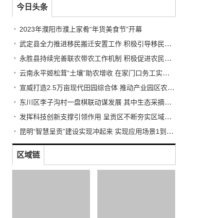
今日头条
2023年濮阳市濮上家肴“年货美食节”开幕
武定县全力推进移民搬迁安置工作 积极引导移民多渠道就业
永胜县持续完善联农带农工作机制 积极促进农民收入持续增长
云南永平姬松茸“土壤”助农增收 在家门口务工实现稳步增收
宣威打造2.5万亩现代田园综合体 推动产业园区农业转型升级
东川区李子沟村一盘棋联动谋发展 其中生态采摘园获利3.5万元
发挥科技创新支撑引领作用 呈贡区不断夯实区域创新体系建设
昆明“智慧呈贡”建设实现冲起来 实现应用场景1到N的推广
区域链