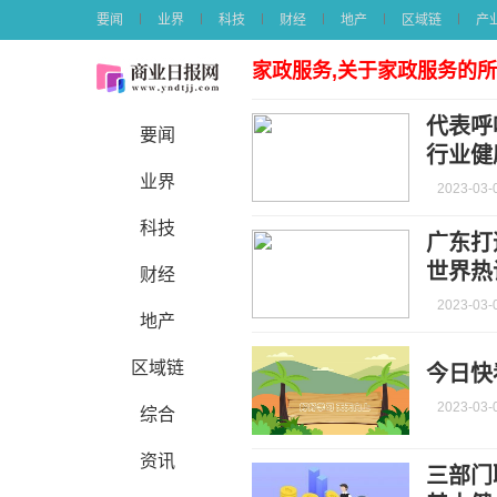
要闻
业界
科技
财经
地产
区域链
产
家政服务,关于家政服务的
代表呼
要闻
行业健
业界
2023-03-
科技
广东打
世界热
财经
2023-03-
地产
区域链
今日快
2023-03-
综合
资讯
三部门