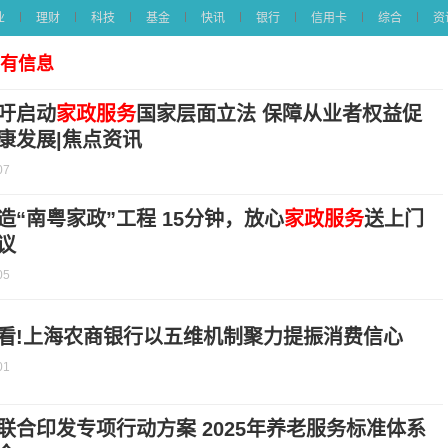
业
理财
科技
基金
快讯
银行
信用卡
综合
资
所有信息
吁启动
家政服务
国家层面立法 保障从业者权益促
康发展|焦点资讯
07
造“南粤家政”工程 15分钟，放心
家政服务
送上门
议
05
看!上海农商银行以五维机制聚力提振消费信心
01
联合印发专项行动方案 2025年养老服务标准体系