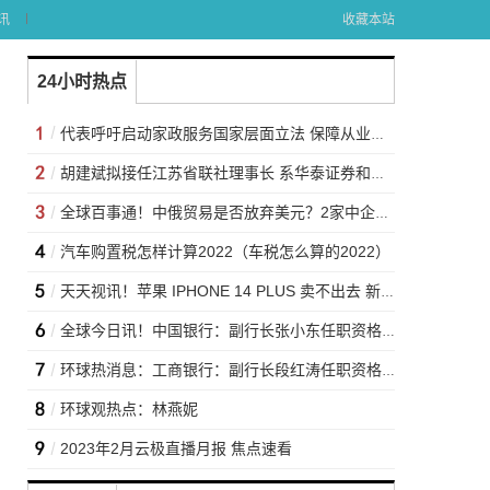
讯
收藏本站
24小时热点
代表呼吁启动家政服务国家层面立法 保障从业者权益促行业健康发展|焦点资讯
胡建斌拟接任江苏省联社理事长 系华泰证券和江苏农信老兵 天天时快讯
全球百事通！中俄贸易是否放弃美元？2家中企资产被冻结后，秦刚外长回答了
汽车购置税怎样计算2022（车税怎么算的2022）
天天视讯！苹果 IPHONE 14 PLUS 卖不出去 新配色能挽救局面吗
全球今日讯！中国银行：副行长张小东任职资格获批
环球热消息：工商银行：副行长段红涛任职资格获批
环球观热点：林燕妮
2023年2月云极直播月报 焦点速看