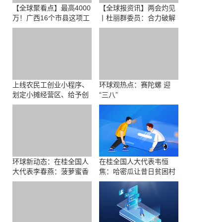
【全球聚看点】最高4000
【全球报资讯】两会灼见
万！广西16个市县这项工
丨杜丽群委员：合力破解
作成绩突出获奖励
罕见病康复治疗难题
上线农民工创业小程序、
环球观热点：赛陀螺 迎
划定小摊经营区、给予创
“三八”
业奖补……广西启动实施
重点群体创业推进行动
环球新动态：在桂全国人
在桂全国人大代表韦恒
大代表李春燕：菠萝蜜香
焦：哈密瓜让昔日贫困村
油茶美，“三变”奏响富民
变身“亿元村”
曲