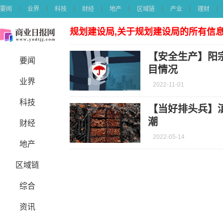
要闻
业界
科技
财经
地产
区域链
产业
理财
规划建设局,关于规划建设局的所有信
【安全生产】阳
要闻
目情况
业界
2022-11-01
科技
【当好排头兵】
潮
财经
2022-05-14
地产
区域链
综合
资讯