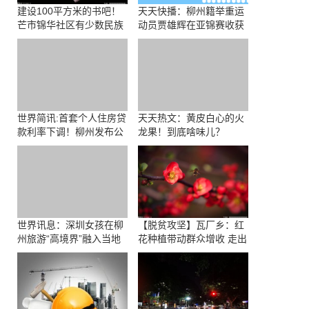
建设100平方米的书吧！
天天快播：柳州籍举重运
芒市锦华社区有少数民族
动员贾雄辉在亚锦赛收获
藏书千余册
两金
世界简讯:首套个人住房贷
天天热文：黄皮白心的火
款利率下调！柳州发布公
龙果！到底啥味儿？
积金新政
世界讯息：深圳女孩在柳
【脱贫攻坚】瓦厂乡：红
州旅游“高境界”融入当地
花种植带动群众增收 走出
网友直呼“社牛”
产业发展新路子