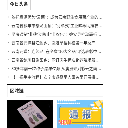
今日头条
依托资源优势“云菌”：成为云南野生食用菌产业的亮丽名片
云南省禄丰市恐龙山镇：“订单式”工业辣椒助推农民增收
坚决遏制“非粮化”防止“非农化”！姚安县推动高标准农田建设
云南省元谋县江边乡：引进旱稻种植第一年总产量达1044吨
云南元谋：连续5年在全省“10大名品”评选表彰中有所斩获
云南省剑川县象图乡：签订肉牛标准化养殖场发展建设协议
30多年前一粒种子漂洋过海 从澳洲来到彩云之南扎根临沧
【一把手走流程】安宁市退役军人事务局开展换位体验活动
区域链