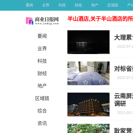
要闻
业界
科技
财经
地产
区域链
产
半山酒店,关于半山酒店的
要闻
大理累
2022-07-
业界
科技
对标省
财经
2022-07-
地产
云南屏
区域链
调研
综合
2022-05-
资讯
耿家营