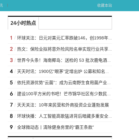
讯
收藏本站
24小时热点
环球关注：日元对美元汇率跌破146，创1998年8月以来新低
热文：保险业拟将意外险风险名单实现行业共享！防范保险欺诈再出重拳
世界今头条！海南椰岛：送检的 53 批次鹿龟酒“霉菌和酵母”符合 GB16740-2014规定
天天时讯：1900亿“眼茅”定增出炉 公募和知名外资机构热捧！
依托资源优势“云菌”：成为云南野生食用菌产业的亮丽名片
建设100平方米的书吧！芒市锦华社区有少数民族藏书千余册
天天关注：10年来民营和外商投资企业蓬勃发展
环球快播：人工智能高歌猛进背后暗藏多重安全风险？
全球微动态丨清除健身房里的“霸王条款”