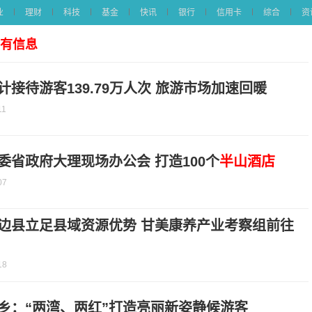
业
理财
科技
基金
快讯
银行
信用卡
综合
资
所有信息
计接待游客139.79万人次 旅游市场加速回暖
11
委省政府大理现场办公会 打造100个
半山酒店
07
边县立足县域资源优势 甘美康养产业考察组前往
18
乡：“两湾、两红”打造亮丽新姿静候游客