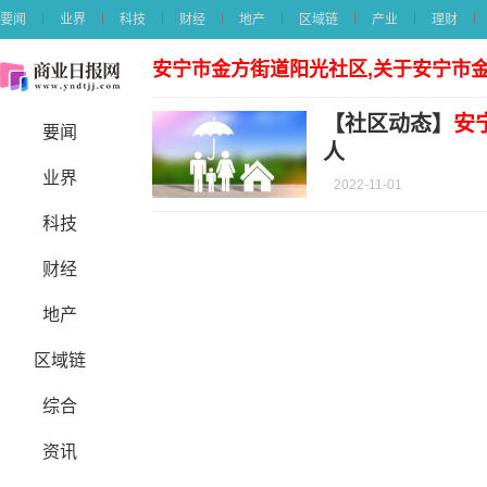
要闻
业界
科技
财经
地产
区域链
产业
理财
安宁市金方街道阳光社区,关于安宁市
【社区动态】
安
要闻
人
业界
2022-11-01
科技
财经
地产
区域链
综合
资讯