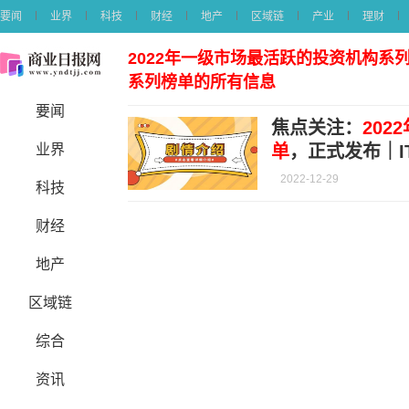
要闻
业界
科技
财经
地产
区域链
产业
理财
2022年一级市场最活跃的投资机构系列
系列榜单的所有信息
要闻
焦点关注：
20
业界
单
，正式发布｜I
2022-12-29
科技
财经
地产
区域链
综合
资讯